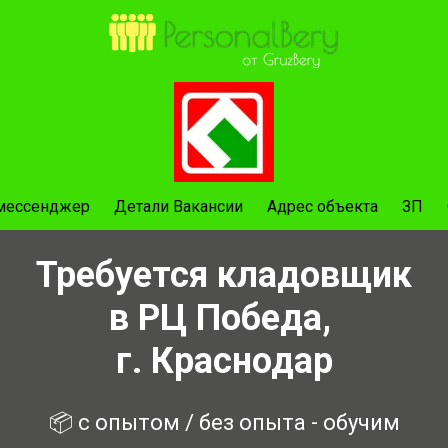
 мессенджер
Детали Вакансии
Адрес объекта
ЗП
Требуется кладовщик
в РЦ Победа,
г. Краснодар
📦 с опытом / без опыта - обучим