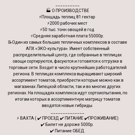
__________
🏭 О ПРОИЗВОДСТВЕ
⚡️Площадь теплиц 81 гектар
⚡️2000 рабочих мест
⚡️50 тыс. тонн овощей в год
⚡️Средняя заработная плата 55000р.
📝Один из самых больших тепличных комплексов в составе
АПХ «ЭКО-культура». Имеет собственный
распределительный центр, где собранные в теплицах
овощи сортируются, фасуются и готовятся к отгрузке в
торговые сети. Входит в число крупнейших работодателей
региона. В теплицах комплекса выращивают широкий
ассортимент томатов, приобрести которые можно как в
магазинах Липецкой области, так и во многих других
регионах. На площадях комплекса идут сортоиспытания, по
итогам которых в ассортиментную матрицу томатов
вводятся новые гибриды.
______________
⚡️ ВАХТА ( ✔️ ПРОЕЗД ✔️ ПИТАНИЕ ✔️ПРОЖИВАНИЕ)
✔️ Билет не дороже 5000р.
✔️ Питание ОБЕД